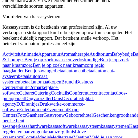
andere hardware. En we hebben het verschillende merk
verschillende soorten apparaten.
Voordelen van kassasystemen
Kassasysteem is de betekenis van professioneel zijn. Al uw
verkoop- en stokrapport kunt u bekijken op uw thuiscomputer. Het
betekent duidelijk rapport. Dat betekent snelle verkoop. Het
betekent van nature professioneel zijn.
Activiteit
Animatie
Apparatuur
Aromatherapie
Auditorium
Babybedje
Ba
& Lounges
Ben je op zoek naar een verloskundige
Ben je op zoek
naar kraamzorg
Ben je op zoek naar kraamzorg regio
haaglanden
Ben je zwanger
betaalautomaat
betaalautomaat-
systeem
betaalautomaat-
systemen
betaalautomaatkopen
Brunch
Business
Centers
buurt
c2cmarketplace-
software
Cabaret
Catering
Cocktails
Conferentiecentra
contactloos-
pinapparaat
Dagvoorzitter
Dans
Decoratie
digital-
agency
DJ
Drankjes
Drukwerk
e-commerce-
software
Entertainment
Evenement
Expo
Centers
Foto
Gastheer
Gastvrouw
Geboortehotel
Geschenken
groothand
bent
Je bent
zwanger
kassahardware
kassasoftware
kassasysteem
kassasystemen
Kast
regelen en aanvragen
kraamzorg thuis
Lieve
kraamzorg
Locatie
Magie
Mediterrane
Meeting
Meld je aan voor