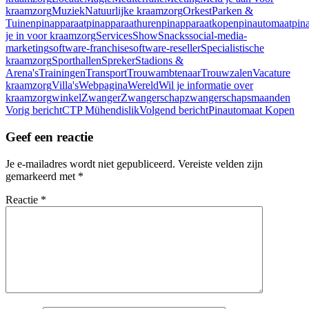
kraamzorg
Muziek
Natuurlijke kraamzorg
Orkest
Parken &
Tuinen
pinapparaat
pinapparaathuren
pinapparaatkopen
pinautomaat
pin
je in voor kraamzorg
Services
Show
Snacks
social-media-
marketing
software-franchise
software-reseller
Specialistische
kraamzorg
Sporthallen
Spreker
Stadions &
Arena's
Trainingen
Transport
Trouwambtenaar
Trouwzalen
Vacature
kraamzorg
Villa's
Webpagina
Wereld
Wil je informatie over
kraamzorg
winkel
Zwanger
Zwangerschap
zwangerschapsmaanden
Bericht
Vorig bericht
CTP Mühendislik
Volgend bericht
Pinautomaat Kopen
navigatie
Geef een reactie
Je e-mailadres wordt niet gepubliceerd.
Vereiste velden zijn
gemarkeerd met
*
Reactie
*