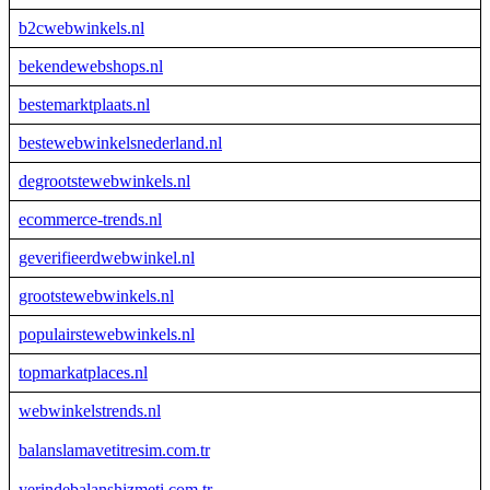
b2cwebwinkels.nl
bekendewebshops.nl
bestemarktplaats.nl
bestewebwinkelsnederland.nl
degrootstewebwinkels.nl
ecommerce-trends.nl
geverifieerdwebwinkel.nl
grootstewebwinkels.nl
populairstewebwinkels.nl
topmarkatplaces.nl
webwinkelstrends.nl
balanslamavetitresim.com.tr
yerindebalanshizmeti.com.tr