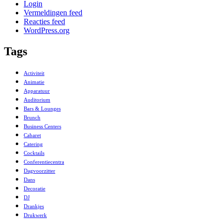
Login
Vermeldingen feed
Reacties feed
WordPress.org
Tags
Activiteit
Animatie
Apparatuur
Auditorium
Bars & Lounges
Brunch
Business Centers
Cabaret
Catering
Cocktails
Conferentiecentra
Dagvoorzitter
Dans
Decoratie
DJ
Drankjes
Drukwerk