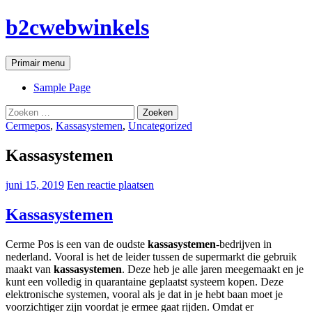
Ga
b2cwebwinkels
naar
de
inhoud
Zoeken
Primair menu
Sample Page
Zoeken
naar:
Cermepos
,
Kassasystemen
,
Uncategorized
Kassasystemen
juni 15, 2019
Een reactie plaatsen
Kassasystemen
Cerme Pos is een van de oudste
kassasystemen
-bedrijven in
nederland. Vooral is het de leider tussen de supermarkt die gebruik
maakt van
kassasystemen
. Deze heb je alle jaren meegemaakt en je
kunt een volledig in quarantaine geplaatst systeem kopen. Deze
elektronische systemen, vooral als je dat in je hebt baan moet je
voorzichtiger zijn voordat je ermee gaat rijden. Omdat er