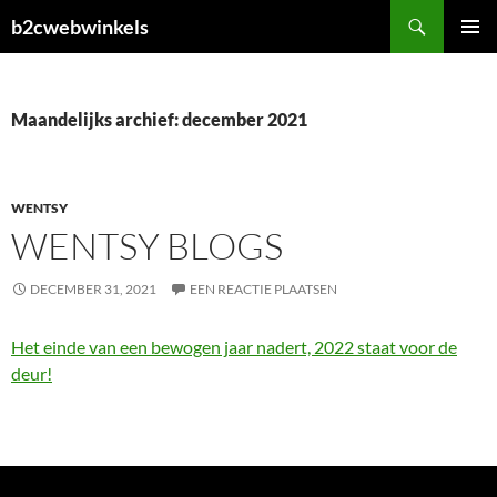
Ga
Zoeken
b2cwebwinkels
naar
PRIMAI
de
MENU
inhoud
Maandelijks archief: december 2021
WENTSY
WENTSY BLOGS
DECEMBER 31, 2021
EEN REACTIE PLAATSEN
Het einde van een bewogen jaar nadert, 2022 staat voor de
deur!