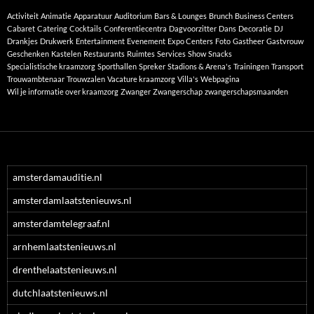
Activiteit
Animatie
Apparatuur
Auditorium
Bars & Lounges
Brunch
Business Centers
Cabaret
Catering
Cocktails
Conferentiecentra
Dagvoorzitter
Dans
Decoratie
DJ
Drankjes
Drukwerk
Entertainment
Evenement
Expo Centers
Foto
Gastheer
Gastvrouw
Geschenken
Kastelen
Restaurants
Ruimtes
Services
Show
Snacks
Specialistische kraamzorg
Sporthallen
Spreker
Stadions & Arena's
Trainingen
Transport
Trouwambtenaar
Trouwzalen
Vacature kraamzorg
Villa's
Webpagina
Wil je informatie over kraamzorg
Zwanger
Zwangerschap
zwangerschapsmaanden
amsterdamauditie.nl
amsterdamlaatstenieuws.nl
amsterdamtelegraaf.nl
arnhemlaatstenieuws.nl
drenthelaatstenieuws.nl
dutchlaatstenieuws.nl