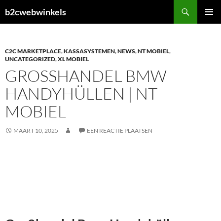
Ga
Zoeken
b2cwebwinkels
naar
PRIMAI
de
MENU
inhoud
C2C MARKETPLACE
,
KASSASYSTEMEN
,
NEWS
,
NT MOBIEL
,
UNCATEGORIZED
,
XL MOBIEL
GROSSHANDEL BMW H
ANDYHÜLLEN | NT M
OBIEL
MAART 10, 2025
EEN REACTIE PLAATSEN